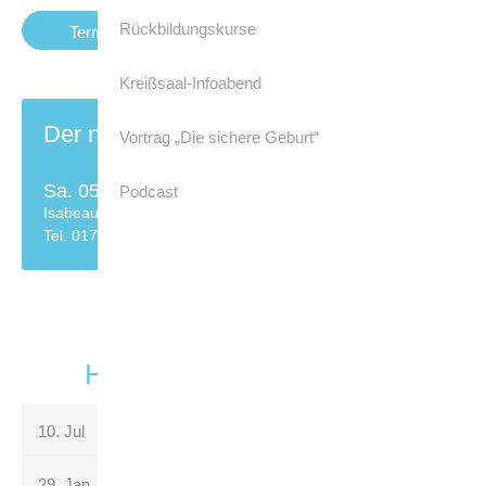
Rückbildungskurse
Termine
Kreißsaal-Infoabend
Der nächste Kurs
Vortrag „Die sichere Geburt“
Sa. 05.09. 09.00 Uhr
Podcast
Isabeau Laubach
Tel. 0178 / 8750385
Hier finden Sie Ihren Kurs
10. Jul
01. Aug
05. Sep
09. Okt
27. Nov
29. Jan